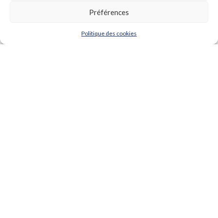
Préférences
Politique des cookies
Une question,
une démo,
un cas d'usage...
Contactez-nous !
Qui sommes-nous ?
Manifeste
CO2ST