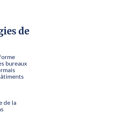
gies de
sforme
es bureaux
ormais
bâtiments
e de la
ns