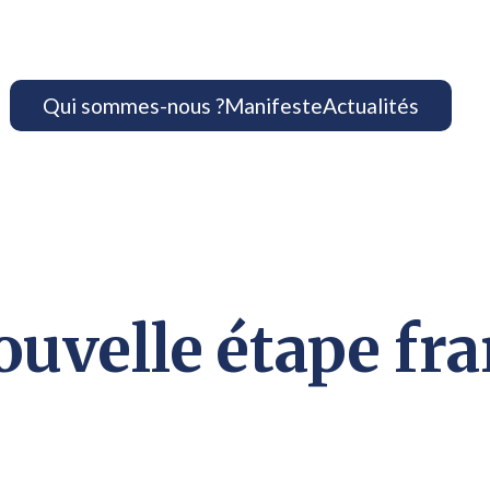
Qui sommes-nous ?
Manifeste
Actualités
anchie au 1er mai 2026
uvelle étape fra