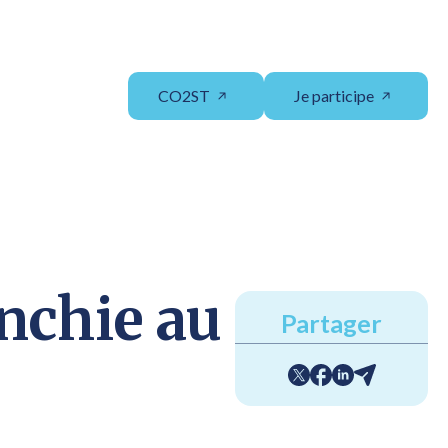
CO2ST
Je participe
nchie au
Partager