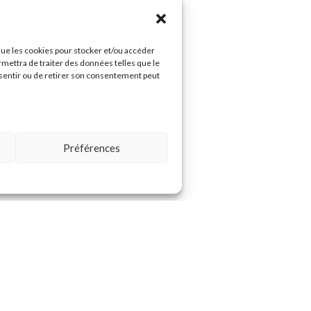
 que les cookies pour stocker et/ou accéder
rmettra de traiter des données telles que le
nsentir ou de retirer son consentement peut
Préférences
mmes-nous ?
Mentions légales
ste
Politique de confidentialit
T