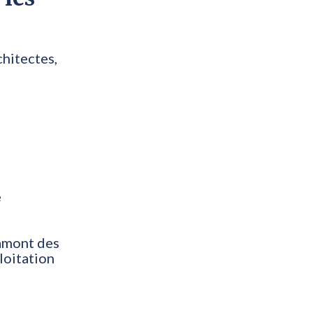
chitectes,
e
 amont des
loitation