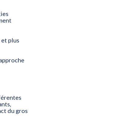
gies
ement
 et plus
e approche
férentes
ants,
act du gros